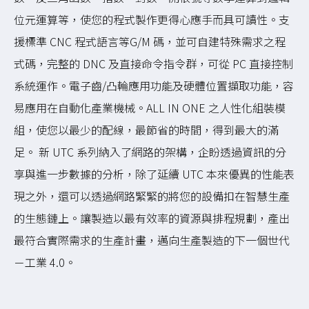
位元運算等，使您的程式製作更得心應手而具可讀性。支
援標準 CNC 程式語言等G/M 碼，並可自建特殊需求之程
式碼，完整的 DNC 及直接命令指令群，可從 PC 直接控制
系統運作。電子齒/凸輪應用功能及硬體位置擷取功能，容
易應用在自動化產業機械。ALL IN ONE 之人性化組裝模
組，使您以最少的配線，最節省的時間，得到最大的滿
足。 新 UTC 系列納入了網路的架構，企盼透過資訊的分
享與進一步數據的分析，除了延續 UTC 本來優異的性能表
現之外，還可以透過網路緊緊的將您的設備扣在智慧生產
的生態鏈上。讓製造以最有效率的資源與排程規劃，產出
最符合實際需求的生產計畫，邁向生產製造的下一個世代
－工業 4.0。