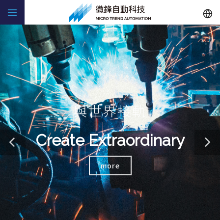
與世界接軌
Create Extraordinary
more