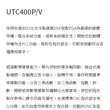
UTC400P/V
採用先進的32位元浮點運算DSP搭配PGA為基礎的硬體
架構，整合系統功能，提昇系統穩定性。開放式的韌體
架構內含PLC功能，親和性程式語言，可輕易規劃符合各
種應用需求。
超強數學運算能力，舉凡控制所需多軸同動，融合式運
動補間，各軸獨立放大縮小、旋轉平移，事件時間基準
等運動功能，以及三角函數、反三角函數、指數、對
數、開根號等數學運算到邏輯位元運算等，使您的程式
製作更得心應手而具可讀性。支援標準CNC程式語言等
G/M碼，並可自建特殊需求之程式碼，完整的DNC及直