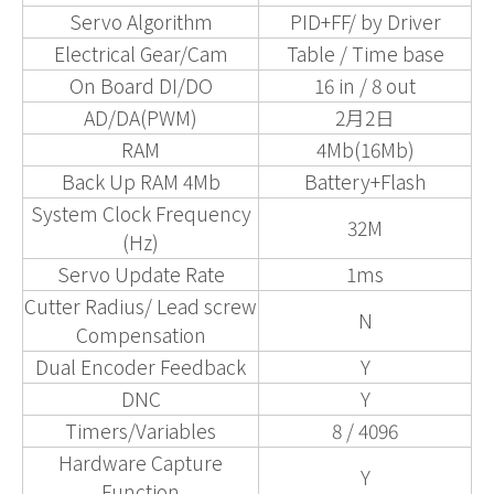
Servo Algorithm
PID+FF/ by Driver
Electrical Gear/Cam
Table / Time base
On Board DI/DO
16 in / 8 out
AD/DA(PWM)
2月2日
RAM
4Mb(16Mb)
Back Up RAM 4Mb
Battery+Flash
System Clock Frequency
32M
(Hz)
Servo Update Rate
1ms
Cutter Radius/ Lead screw
N
Compensation
Dual Encoder Feedback
Y
DNC
Y
Timers/Variables
8 / 4096
Hardware Capture
Y
Function