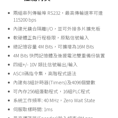
兩組串列傳輸埠 RS232，最高傳輸速率可達
115200 bps
內建光藕合隔離I/O，並可外接多片擴充板
軟硬體正負行程極限，原點信號輸入
總記憶容量 4M Bits，可擴增為16M Bits
4M Bits 快閃記憶體及後援電池雙重備份裝置
四組+/- 10V 類比信號輸出/輸入
ASCII碼指令集，高階程式語法
內建有8組計時器(Timers)及4096個變數
可內存256組運動程式，16組PLC程式
系統工作頻率: 40 MHz，Zero Wait State
伺服取樣時間: 1ms