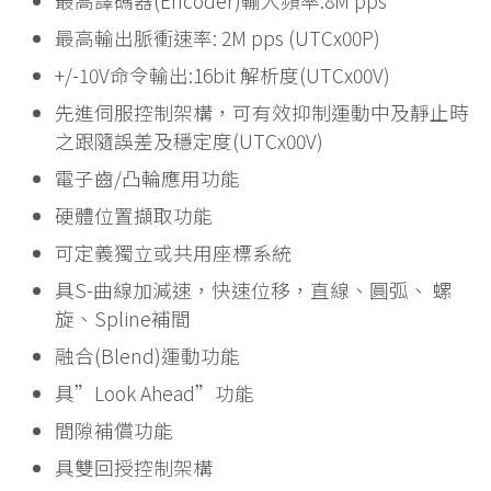
最高譯碼器(Encoder)輸入頻率:8M pps
最高輸出脈衝速率: 2M pps (UTCx00P)
+/-10V命令輸出:16bit 解析度(UTCx00V)
先進伺服控制架構，可有效抑制運動中及靜止時
之跟隨誤差及穩定度(UTCx00V)
電子齒/凸輪應用功能
硬體位置擷取功能
可定義獨立或共用座標系統
具S-曲線加減速，快速位移，直線、圓弧、 螺
旋、Spline補間
融合(Blend)運動功能
具”Look Ahead”功能
間隙補償功能
具雙回授控制架構