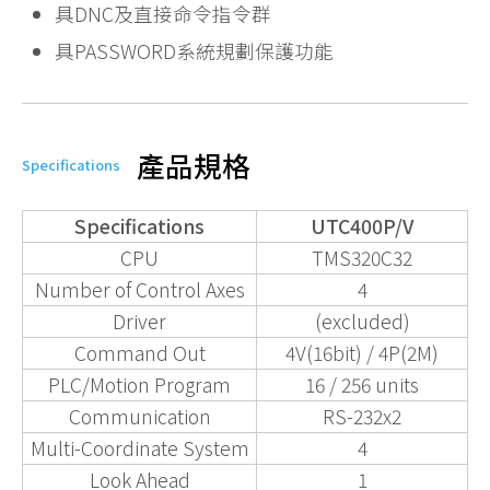
具DNC及直接命令指令群
具PASSWORD系統規劃保護功能
產品規格
Specifications
Specifications
UTC400P/V
CPU
TMS320C32
Number of Control Axes
4
Driver
(excluded)
Command Out
4V(16bit) / 4P(2M)
PLC/Motion Program
16 / 256 units
Communication
RS-232x2
Multi-Coordinate System
4
Look Ahead
1